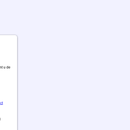
nt u de
ct
d