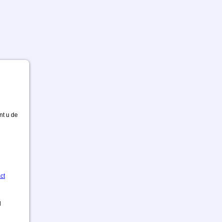
nt u de
ct
d