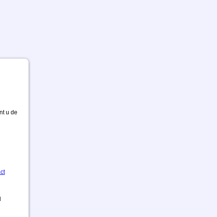
nt u de
ct
d