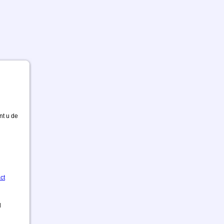
nt u de
ct
d