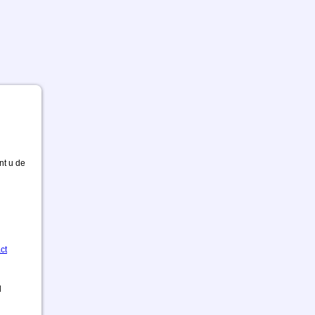
nt u de
ct
d