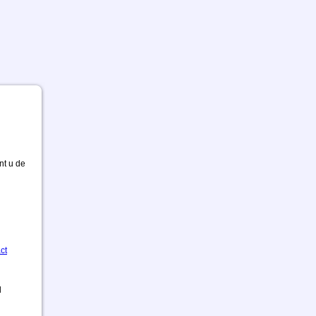
nt u de
ct
d