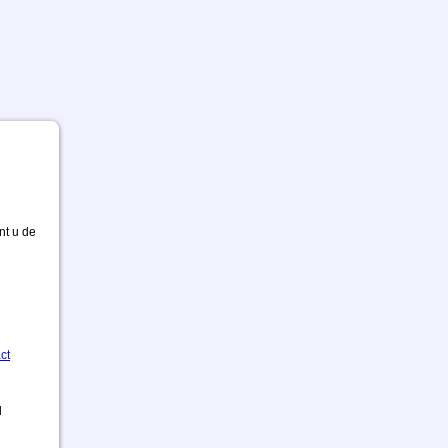
nt u de
ct
d