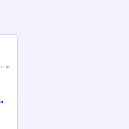
nt u de
ct
d