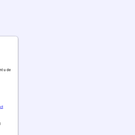
nt u de
ct
d