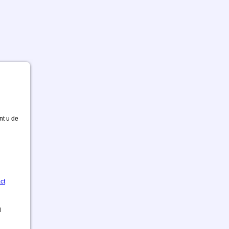
nt u de
ct
d