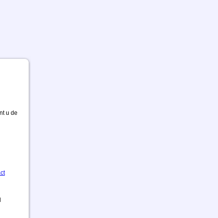
nt u de
ct
d