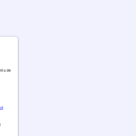
nt u de
ct
d