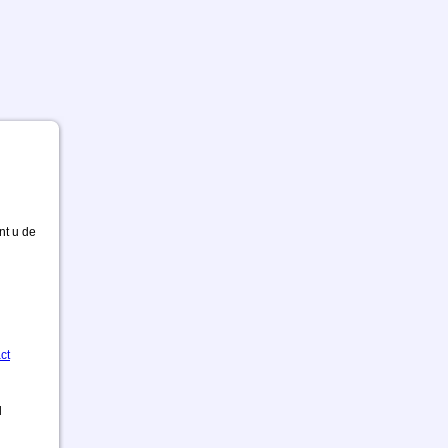
nt u de
ct
d