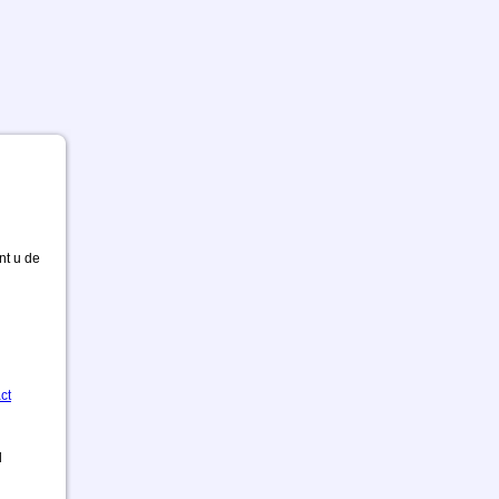
nt u de
ct
d