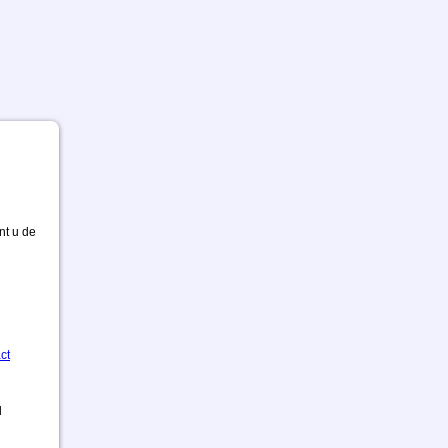
nt u de
ct
d