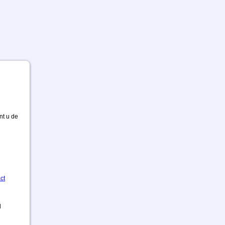
nt u de
ct
d