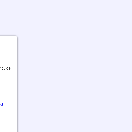
nt u de
ct
d