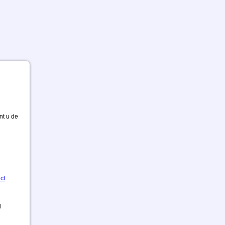
nt u de
ct
d