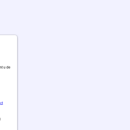
nt u de
ct
d