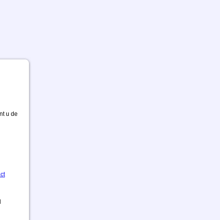
nt u de
ct
d