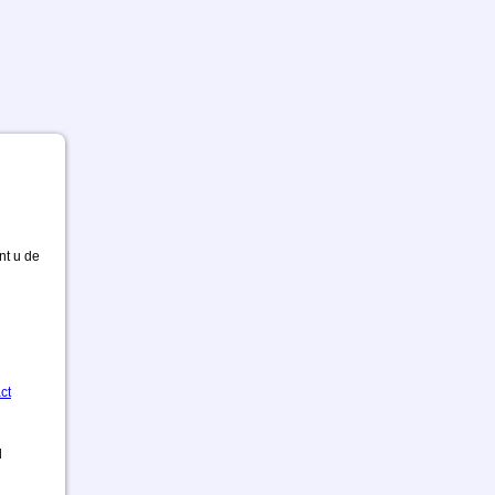
nt u de
ct
d