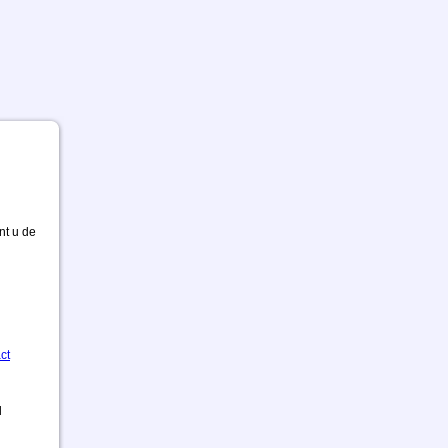
nt u de
ct
d