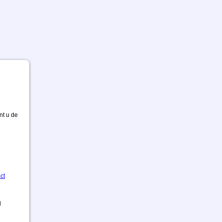
nt u de
ct
d