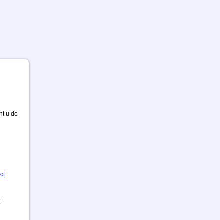
nt u de
ct
d