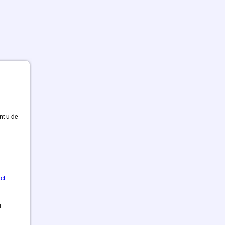
nt u de
ct
d