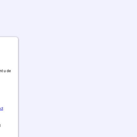
nt u de
ct
d