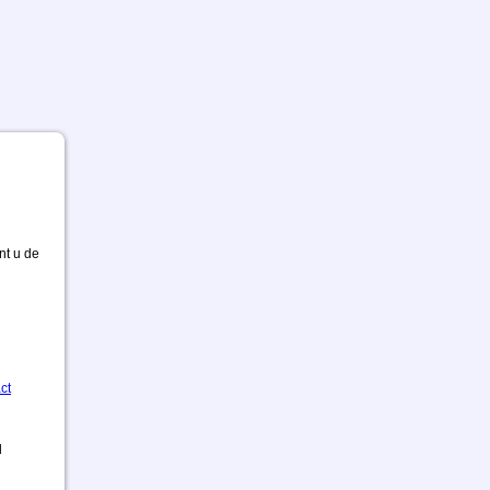
nt u de
ct
d