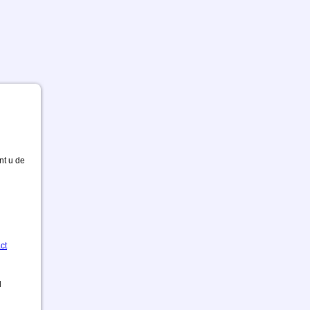
nt u de
ct
d