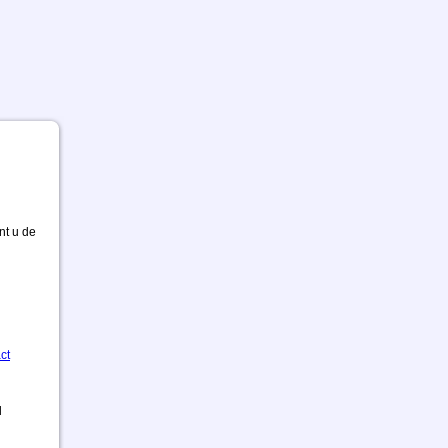
nt u de
ct
d