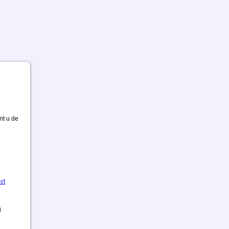
nt u de
ct
d