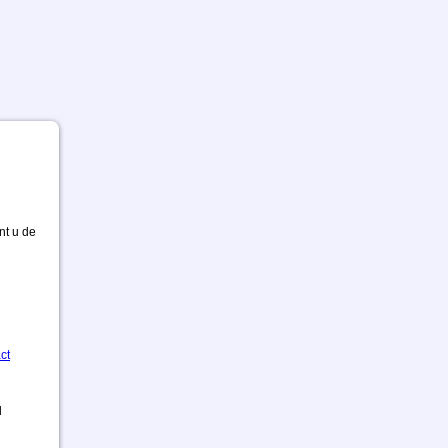
nt u de
ct
d