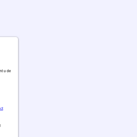
nt u de
ct
d