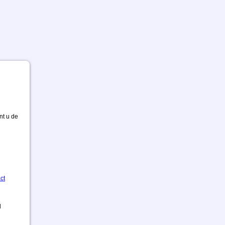
nt u de
ct
d