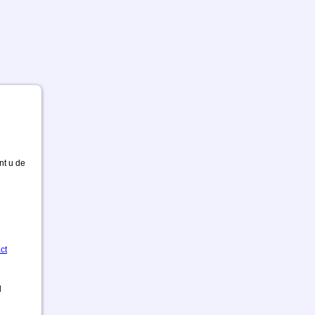
nt u de
ct
d