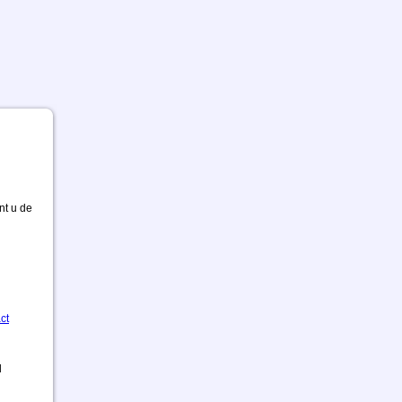
nt u de
ct
d