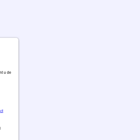
nt u de
ct
d