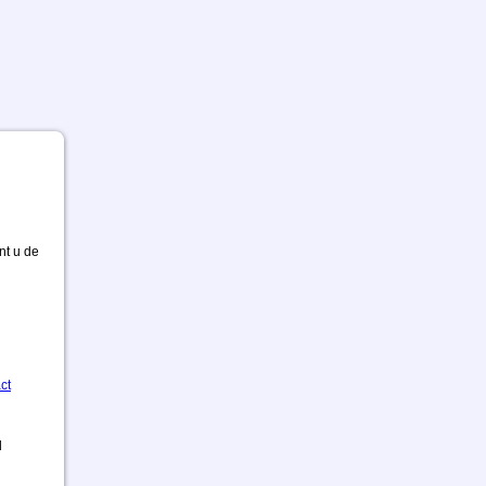
nt u de
ct
d