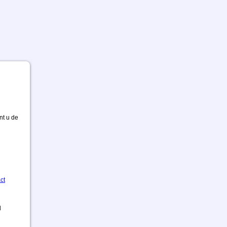
nt u de
ct
d