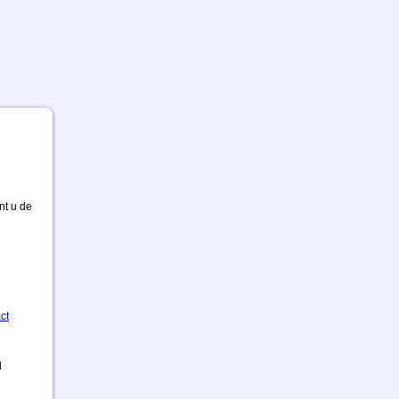
nt u de
ct
d