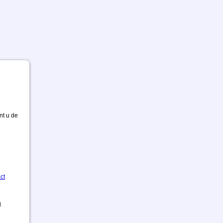
nt u de
ct
d