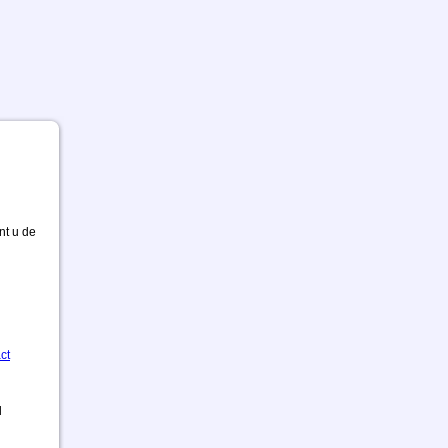
nt u de
ct
d