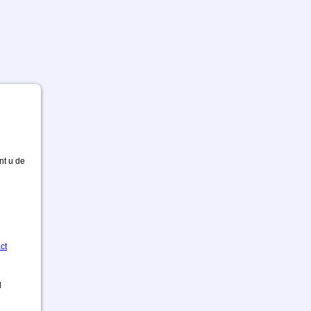
nt u de
ct
d