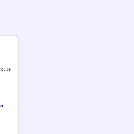
nt u de
ct
d