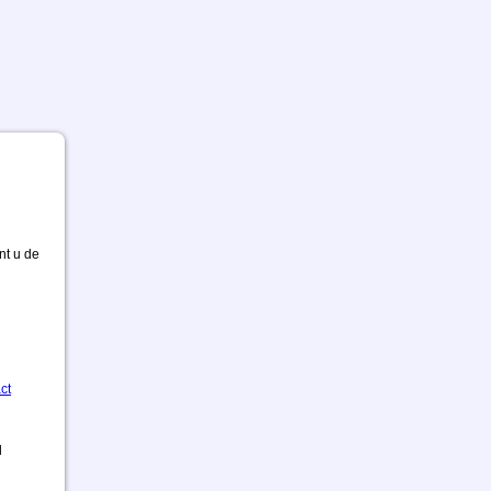
nt u de
ct
d