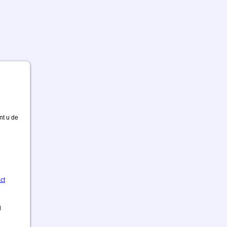
nt u de
ct
d