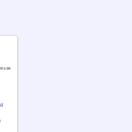
nt u de
ct
d