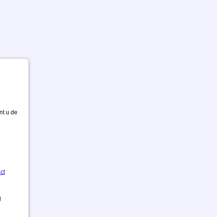
nt u de
ct
d