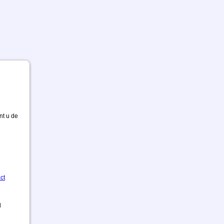
nt u de
ct
d