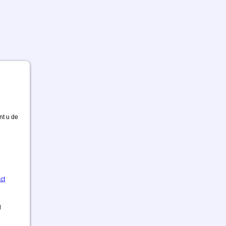
nt u de
ct
d