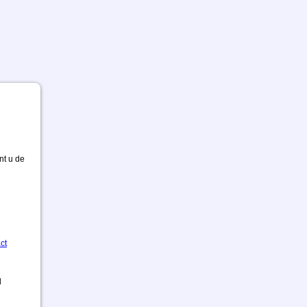
nt u de
ct
d